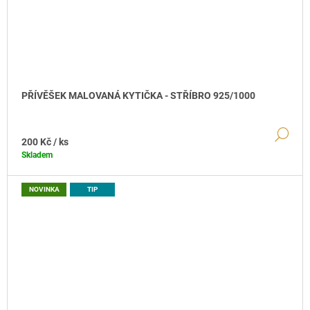
9
9
6
PŘÍVĚŠEK MALOVANÁ KYTIČKA - STŘÍBRO 925/1000
DE
200 Kč
/ ks
Skladem
NOVINKA
TIP