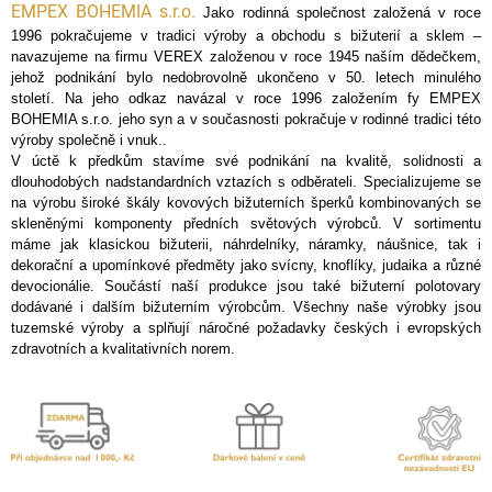
EMPEX BOHEMIA s.r.o.
Jako rodinná společnost založená v roce
1996 pokračujeme v tradici výroby a obchodu s bižuterií a sklem –
navazujeme na firmu VEREX založenou v roce 1945 naším dědečkem,
jehož podnikání bylo nedobrovolně ukončeno v 50. letech minulého
století. Na jeho odkaz navázal v roce 1996 založením fy EMPEX
BOHEMIA s.r.o. jeho syn a v současnosti pokračuje v rodinné tradici této
výroby společně i vnuk..
V úctě k předkům stavíme své podnikání na kvalitě, solidnosti a
dlouhodobých nadstandardních vztazích s odběrateli. Specializujeme se
na výrobu široké škály kovových bižuterních šperků kombinovaných se
skleněnými komponenty předních světových výrobců. V sortimentu
máme jak klasickou bižuterii, náhrdelníky, náramky, náušnice, tak i
dekorační a upomínkové předměty jako svícny, knoflíky, judaika a různé
devocionálie. Součástí naší produkce jsou také bižuterní polotovary
dodávané i dalším bižuterním výrobcům. Všechny naše výrobky jsou
tuzemské výroby a splňují náročné požadavky českých i evropských
zdravotních a kvalitativních norem.