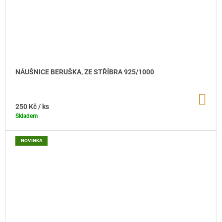
NÁUŠNICE BERUŠKA, ZE STŘÍBRA 925/1000
DO
KO
250 Kč
/ ks
Skladem
NOVINKA