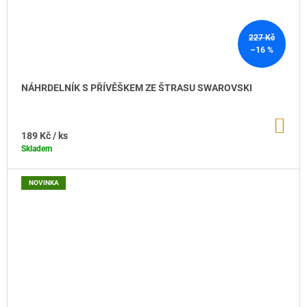
,
227 Kč
J
–16 %
I
NÁHRDELNÍK S PŘÍVĚŠKEM ZE ŠTRASU SWAROVSKI
Ž
O
DO
KO
189 Kč
/ ks
D
Skladem
R
NOVINKA
O
K
U
1