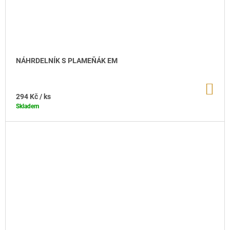
Z
N
Ě
NÁHRDELNÍK S PLAMEŇÁK EM
A
S
DO
KO
294 Kč
/ ks
T
Skladem
R
A
D
I
C
Í