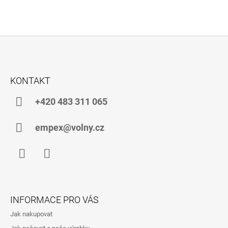
Z
Á
KONTAKT
P
A
+420 483 311 065
T
Í
empex@volny.cz
Facebook
Instagram
INFORMACE PRO VÁS
Jak nakupovat