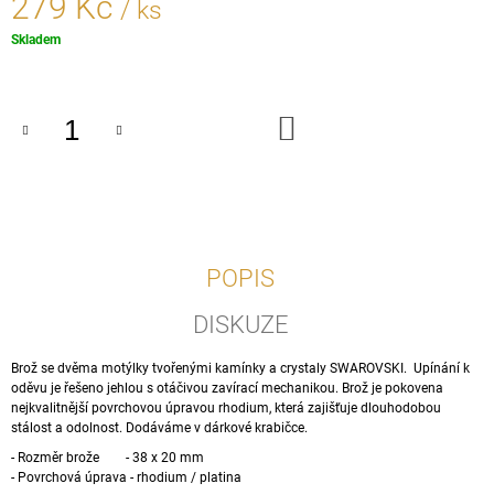
279 Kč
/ ks
J
E
Měrná
Skladem
M
cena:
E
DO
KREOLE
KOŠÍKU
S
KAMENOVÝM
PŘÍVĚŠKEM
147
Kč
POPIS
DISKUZE
Brož se dvěma motýlky tvořenými kamínky a crystaly SWAROVSKI. Upínání k
oděvu je řešeno jehlou s otáčivou zavírací mechanikou. Brož je pokovena
nejkvalitnější povrchovou úpravou rhodium, která zajišťuje dlouhodobou
stálost a odolnost. Dodáváme v dárkové krabičce.
- Rozměr brože - 38 x 20 mm
- Povrchová úprava - rhodium / platina