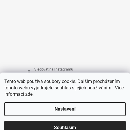
Sledovat na Instagramu
Tento web používá soubory cookie. Dalším procházením
tohoto webu vyjadřujete souhlas s jejich používáním.. Více
FACEBOOK
informací
zde
.
Nastavení
Vytvořil Shoptet
© 2026 EMPEX Bohemia, s.r.o.. Všechna práva
Souhlasím
vyhrazena.
Upravit nastavení cookies