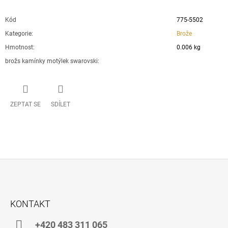
Kód
775-5502
Kategorie
:
Brože
Hmotnost
:
0.006 kg
brožs kamínky motýlek swarovski
:
ZEPTAT SE
SDÍLET
Z
Á
KONTAKT
P
A
+420 483 311 065