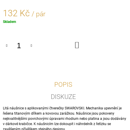
J
E
132 Kč
/ pár
M
E
Měrná
Skladem
cena:
PŘÍVĚŠEK
MALOVANÝ
DO
MOTÝLEK
KOŠÍKU
-
STŘÍBRO
925/1000
170
Kč
POPIS
DISKUZE
Litá náušnice s aplikovanými čtverečky SWAROVSKI. Mechanika upevnění je
řešena titanovým dříkem a kovovou zarážkou. Náušnice jsou pokoveny
nejkvalitnějšími povrchovými úpravami rhodium nebo platina a jsou dodávány
v dárkové krabičce. K náušnicím lze dokoupit i náhrdelník z řetízku se
zavěšeným přívěškem stejného designu.