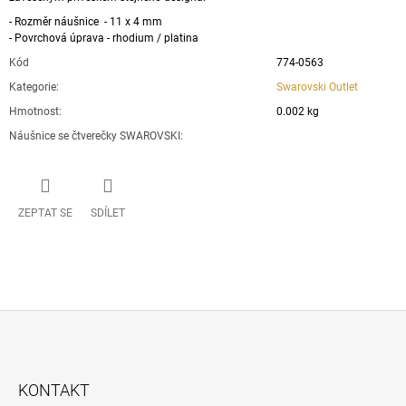
- Rozměr náušnice - 11 x 4 mm
- Povrchová úprava - rhodium / platina
Kód
774-0563
Kategorie
:
Swarovski Outlet
Hmotnost
:
0.002 kg
Náušnice se čtverečky SWAROVSKI
:
ZEPTAT SE
SDÍLET
Z
Á
KONTAKT
P