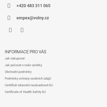
A
+420 483 311 065
T
Í
empex@volny.cz
Facebook
Instagram
INFORMACE PRO VÁS
Jak nakupovat
Jak pečovat o naše výrobky
Obchodní podmínky
Podmínky ochrany osobních údajů
Certifikát zdravotní nezávadnosti EU
Certificate of Health Safety EU