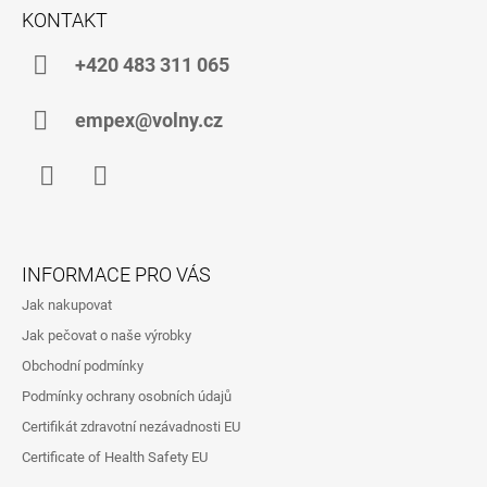
Á
KONTAKT
P
A
+420 483 311 065
T
Í
empex@volny.cz
Facebook
Instagram
INFORMACE PRO VÁS
Jak nakupovat
Jak pečovat o naše výrobky
Obchodní podmínky
Podmínky ochrany osobních údajů
Certifikát zdravotní nezávadnosti EU
Certificate of Health Safety EU