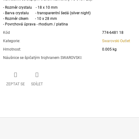
- Rozměr crystalu - 18 x 10 mm
- Barva crystalu - transparentní šedá (silver night)
- Rozměr clkem - 10 x 28 mm
- Povrchová úprava - rhodium / platina
Kód
774-6481 18
Kategorie
:
Swarovski Outlet
Hmotnost
:
0.005 kg
Náušnice se špičatým trojhranem SWAROVSKI
:
ZEPTAT SE
SDÍLET
Z