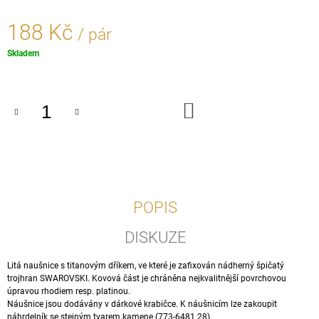
J
E
188 Kč
/ pár
M
E
Měrná
Skladem
cena:
ANDĚL
SE
DO
SOLITERNÍM
KOŠÍKU
CRYSTALEM,
NA
ŘETÍZKU
224
Kč
POPIS
DISKUZE
Litá naušnice s titanovým dříkem, ve které je zafixován nádherný špičatý
trojhran SWAROVSKI. Kovová část je chráněna nejkvalitnější povrchovou
úpravou rhodiem resp. platinou.
Náušnice jsou dodávány v dárkové krabičce. K náušnicím lze zakoupit
náhrdelník se stejným tvarem kamene (773-6481 28).