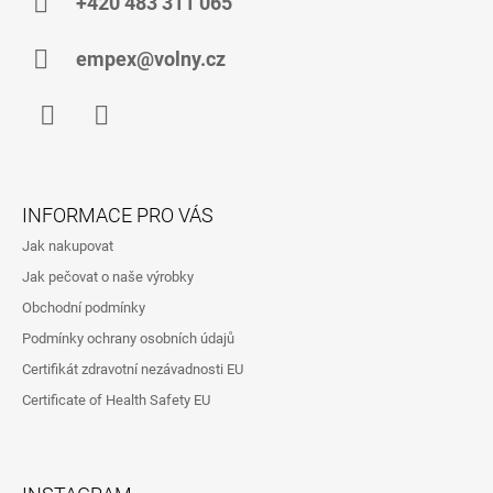
A
+420 483 311 065
T
Í
empex@volny.cz
Facebook
Instagram
INFORMACE PRO VÁS
Jak nakupovat
Jak pečovat o naše výrobky
Obchodní podmínky
Podmínky ochrany osobních údajů
Certifikát zdravotní nezávadnosti EU
Certificate of Health Safety EU