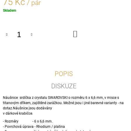
75 Kč
/ pár
J
E
Měrná
Skladem
M
cena:
E
DO
KREOLE
KOŠÍKU
S
KAMENOVÝM
PŘÍVĚŠKEM
147
Kč
POPIS
DISKUZE
Náušnice srdíčka z crystalu SWAROVSKI o rozměru 6 x 6,6 mm, v misce s
titanovým dříkem, zajištěné zarážkou. Možné jsou i jiné barevné varianty - na
dotaz.Náušnice jsou dodávány
v dárkové krabičce.
- Rozměry - 6 x 6,6 mm.
- Povrchová úprava - Rhodium / platina