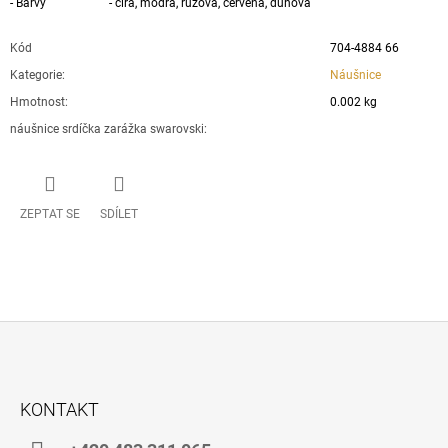
- Barvy - čirá, modrá, růžová, červená, duhová
Kód
704-4884 66
Kategorie
:
Náušnice
Hmotnost
:
0.002 kg
náušnice srdíčka zarážka swarovski
:
ZEPTAT SE
SDÍLET
Z
Á
KONTAKT
P