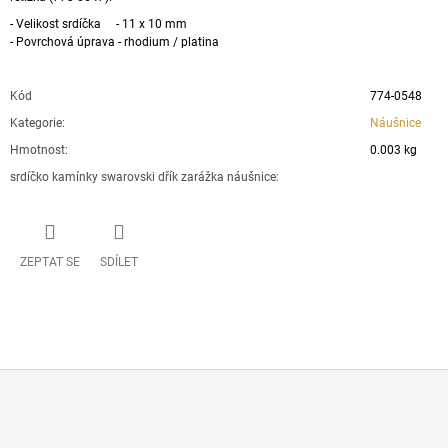
- Velikost srdíčka - 11 x 10 mm
- Povrchová úprava - rhodium / platina
Kód
774-0548
Kategorie
:
Náušnice
Hmotnost
:
0.003 kg
srdíčko kamínky swarovski dřík zarážka náušnice
:
ZEPTAT SE
SDÍLET
Z
Á