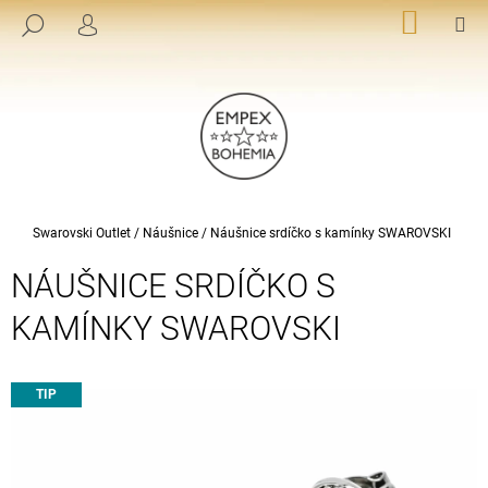
K
Přejít
NÁKUP
M
HLEDAT
na
KOŠÍK
PŘIHLÁŠENÍ
O
ZPĚT
ZPĚT
obsah
Š
Í
C
K
O
P
O
T
Domů
Swarovski Outlet
/
Náušnice
/
Náušnice srdíčko s kamínky SWAROVSKI
Ř
NÁUŠNICE SRDÍČKO S
E
B
KAMÍNKY SWAROVSKI
U
J
TIP
E
T
E
N