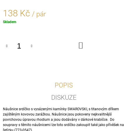
J
E
138 Kč
/ pár
M
E
Měrná
Skladem
cena:
PŘÍVĚŠEK
MALOVANÝ
DO
MOTÝLEK
KOŠÍKU
-
STŘÍBRO
925/1000
170
Kč
POPIS
DISKUZE
Náušnice srdíčko s vysázenými kamínky SWAROVSKI, s titanovým dříkem
zajištěným kovovou zarážkou. Náušnice jsou pokoveny nejkvalitnější
povrchovou úpravou rhodium a jsou dodávány v dárkové krabičce. Do
soupravy s těmito náušnicemi lze toto srdíčko zakoupit také jako přívěšek na
řetízku (773-0547).