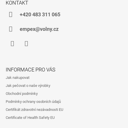
KONTAKT
P
A
+420 483 311 065
T
Í
empex@volny.cz
Facebook
Instagram
INFORMACE PRO VÁS
Jak nakupovat
Jak pečovat o naše výrobky
Obchodní podmínky
Podmínky ochrany osobních údajů
Certifikát zdravotní nezávadnosti EU
Certificate of Health Safety EU