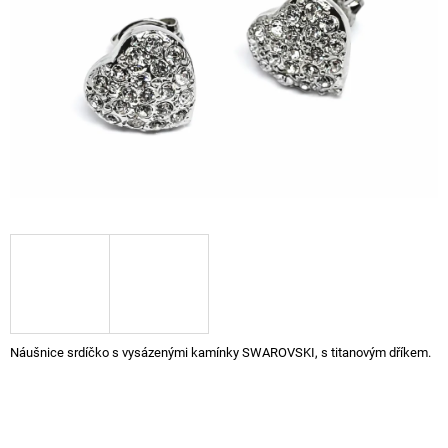
A
J
Í
T
?
HLEDAT
D
O
P
Náušnice srdíčko s vysázenými kamínky SWAROVSKI, s titanovým dříkem.
O
R
U
Č
U