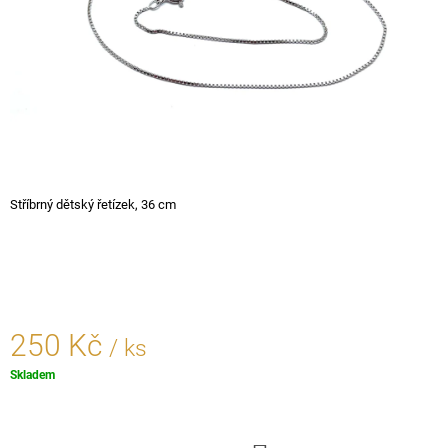
A
J
Í
T
?
Stříbrný dětský řetízek, 36 cm
HLEDAT
D
O
250 Kč
/ ks
P
O
Měrná
Skladem
R
cena:
U
Č
U