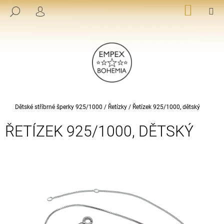
K
Přejít
NÁKUP
M
HLEDAT
na
KOŠÍK
PŘIHLÁŠENÍ
O
ZPĚT
ZPĚT
obsah
Š
Í
C
K
O
P
O
T
Domů
Dětské stříbrné šperky 925/1000
/
Řetízky
/
Řetízek 925/1000, dětský
Ř
ŘETÍZEK 925/1000, DĚTSKÝ
E
B
U
J
E
T
E
N