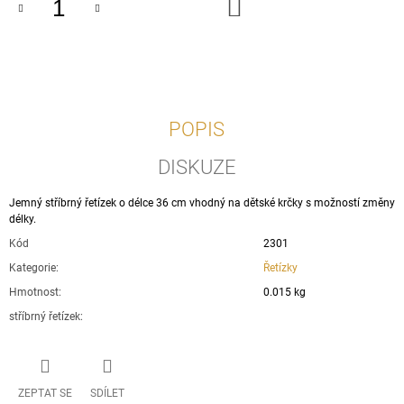
DO
J
KOŠÍKU
E
M
E
PŘÍVĚŠEK
MALOVANÉ
POPIS
SRDÍČKO
S
DISKUZE
KAMÍNKEM
-
STŘÍBRO
Jemný stříbrný řetízek o délce 36 cm vhodný na dětské krčky s možností změny
925/1000
délky.
250
Kód
2301
Kč
Kategorie
:
Řetízky
Hmotnost
:
0.015 kg
stříbrný řetízek
:
ZEPTAT SE
SDÍLET